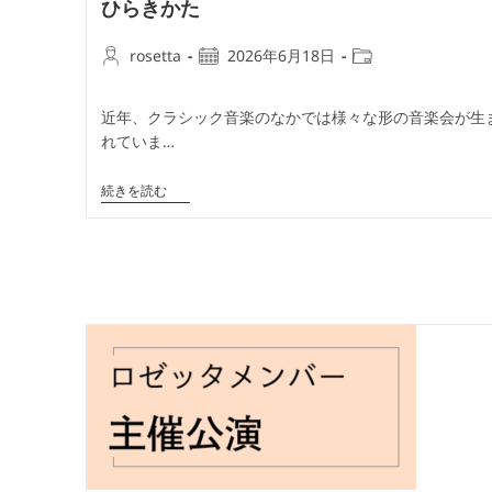
ひらきかた
投
投
投
rosetta
2026年6月18日
稿
稿
稿
者:
公
カ
近年、クラシック音楽のなかでは様々な形の音楽会が生
開
テ
れていま…
日:
ゴ
リ
オ
続きを読む
ー:
ン
ラ
イ
ン
研
究
会
み
ん
な
で
話
そ
う：
音
楽
会