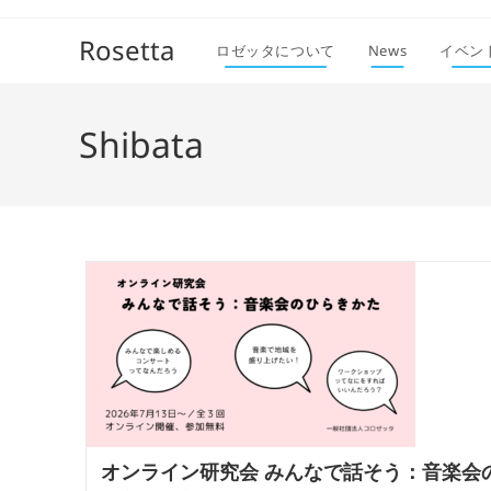
コ
ン
Rosetta
ロゼッタについて
News
イベン
テ
ン
ツ
Shibata
へ
ス
キ
ッ
プ
オンライン研究会 みんなで話そう：音楽会