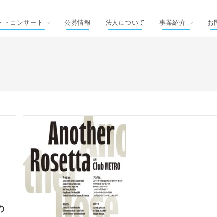
ト・コンサート
公募情報
法人について
事業紹介
お
の