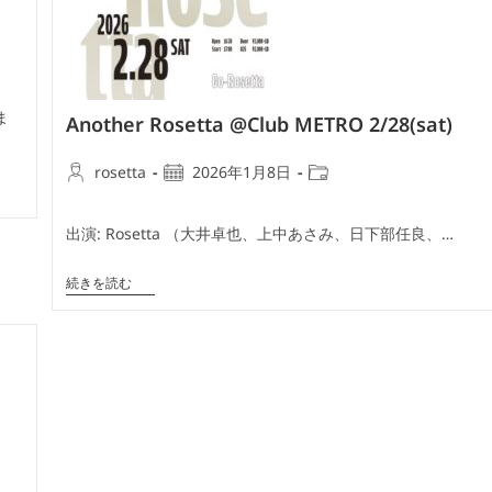
ま
Another Rosetta @Club METRO 2/28(sat)
投
投
投
rosetta
2026年1月8日
稿
稿
稿
者:
公
カ
出演: Rosetta （大井卓也、上中あさみ、日下部任良、…
開
テ
日:
ゴ
Another
続きを読む
リ
Rosetta
ー:
@Club
METRO
2/28(sat)