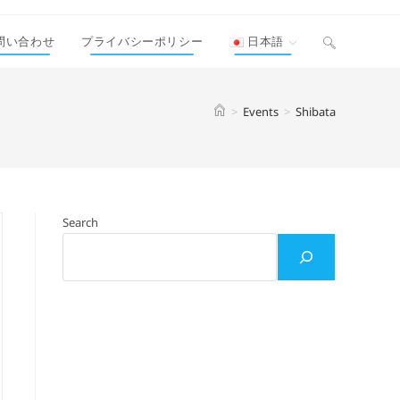
ウ
問い合わせ
プライバシーポリシー
日本語
ェ
>
Events
>
Shibata
ブ
サ
Search
イ
ト
の