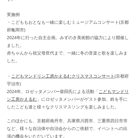
実施例
・こどももおとなも一緒に楽しむミュージアムコンサート(京都
府亀岡市)
2024年に行った自主企画。みずのき美術館の協力により開催し
ました。
赤ちゃんから祖父母世代まで、一緒に冬の音楽と歌を楽しみま
した。
・
こどもマンドリン工房かえるむクリスマスコンサート
(京都府
宇治市)
2024年、ロゼッタメンバー柴田氏による活動「
こどもマンドリ
ン工房かえるむ
」にロゼッタメンバーがゲスト参加。鈴を手に
したこども達と様々なクリスマスソングを楽しみました。
このほかにも、京都府南丹市、兵庫県川西市、三重県四日市市
など、様々な自治体や自治会からのご依頼で、イベントへの出
演の機会をいただいています。