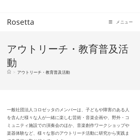
コ
ン
テ
Rosetta
メニュー
ン
ツ
へ
アウトリーチ・教育普及活
ス
キ
動
ッ
>
アウトリーチ・教育普及活動
プ
一般社団法人コロゼッタのメンバーは、子どもや障害のある人
を含んだ様々な人が一緒に楽しむ芸術・音楽企画や、野外・コ
ミュニティ施設での演奏会のほか、音楽創作ワークショップや
楽器体験など、様々な形のアウトリーチ活動に研究から実践ま